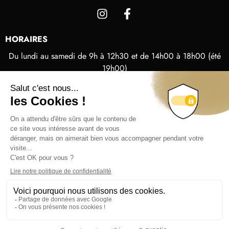
HORAIRES
Du lundi au samedi de 9h à 12h30 et de 14h00 à 18h00 (été
19h00)
Les dimanches et jours fériés de 9h30 à 12h30
ACCÈS RAPIDES
Mentions légales et politique de confidentialité
Conditions générales de vente
2024 © Deprade Jorda – Site réalisé avec ♥️ par
Hybride
Conseil
L’ABUS D’ALCOOL EST DANGEREUX POUR LA SANTÉ. À
CONSOMMER AVEC MODÉRATION.